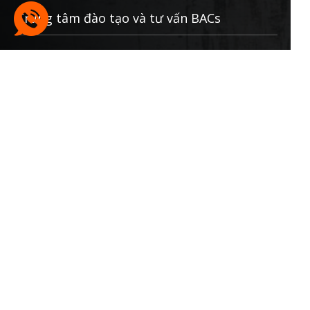
Trung tâm đào tạo và tư vấn BACs
Email:
info@bacs.vn
Website:
www.bacs.vn
Điện thoại:
(+84) 903 746 294