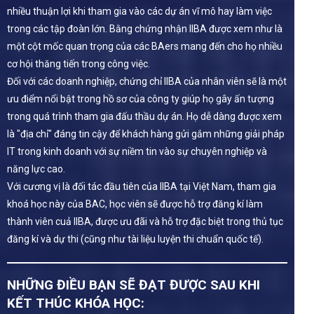
nhiều thuận lợi khi tham gia vào các dự án vĩ mô hay làm việc
trong các tập đoàn lớn. Bằng chứng nhận IIBA được xem như là
một cột mốc quan trọng của các BAers mang đến cho họ nhiều
cơ hội thăng tiến trong công việc.
Đối với các doanh nghiệp, chứng chỉ IIBA của nhân viên sẽ là một
ưu điểm nổi bật trong hồ sơ của công ty giúp họ gây ấn tượng
trong quá trình tham gia đấu thầu dự án. Họ dễ dàng được xem
là "địa chỉ" đáng tin cậy để khách hàng gửi gắm những giải pháp
IT trong kinh doanh với sự niềm tin vào sự chuyên nghiệp và
năng lực cao.
Với cương vị là đối tác đầu tiên của IIBA tại Việt Nam, tham gia
khoá học này của BAC, học viên sẽ được hỗ trợ đăng kí làm
thành viên cuả IIBA, được ưu đãi và hỗ trợ đặc biệt trong thủ tục
đăng kí và dự thi (cũng như tài liệu luyện thi chuẩn quốc tế).
NHỮNG ĐIỀU BẠN SẼ ĐẠT ĐƯỢC SAU KHI
KẾT THÚC KHÓA HỌC: