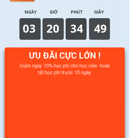
NGÀY
GIỜ
PHÚT
GIÂY
03
20
34
48
ƯU ĐÃI CỰC LỚN !
Giảm ngay 10% học phí cho học viên hoàn
tất học phí trước 10 ngày.