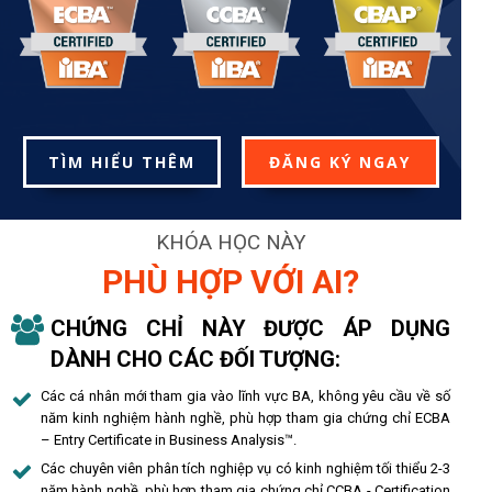
TÌM HIỂU THÊM
ĐĂNG KÝ NGAY
KHÓA HỌC NÀY
PHÙ HỢP VỚI AI?
CHỨNG CHỈ NÀY ĐƯỢC ÁP DỤNG
DÀNH CHO CÁC ĐỐI TƯỢNG:
Các cá nhân mới tham gia vào lĩnh vực BA, không yêu cầu về số
năm kinh nghiệm hành nghề, phù hợp tham gia chứng chỉ ECBA
– Entry Certificate in Business Analysis™.
Các chuyên viên phân tích nghiệp vụ có kinh nghiệm tối thiểu 2-3
năm hành nghề, phù hợp tham gia chứng chỉ CCBA - Certification